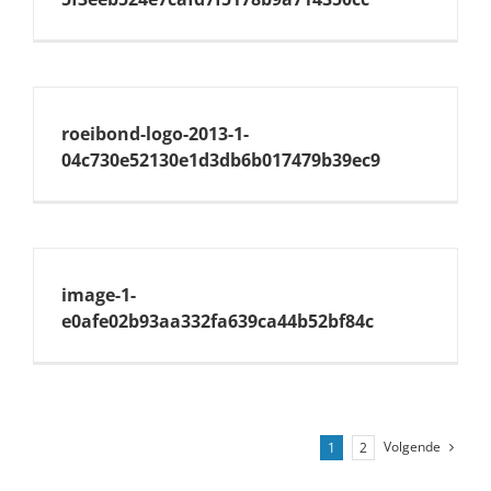
roeibond-logo-2013-1-
04c730e52130e1d3db6b017479b39ec9
image-1-
e0afe02b93aa332fa639ca44b52bf84c
Volgende
1
2