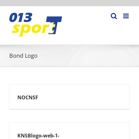
Ga
naar
inhoud
Bond Logo
NOCNSF
KNSBlogo-web-1-