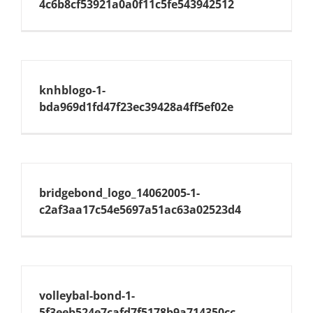
4c6b8cf53921a0a0f11c5fe543942512
knhblogo-1-
bda969d1fd47f23ec39428a4ff5ef02e
bridgebond_logo_14062005-1-
c2af3aa17c54e5697a51ac63a02523d4
volleybal-bond-1-
5f3eeb524e7cafd7f5178b9a714350cc