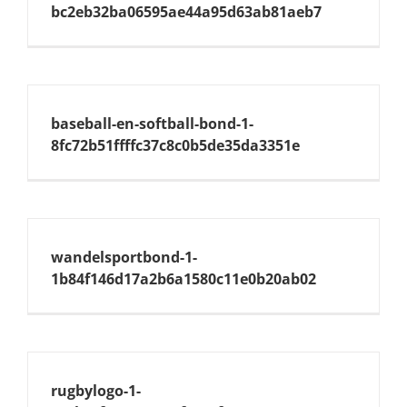
bc2eb32ba06595ae44a95d63ab81aeb7
baseball-en-softball-bond-1-
8fc72b51ffffc37c8c0b5de35da3351e
wandelsportbond-1-
1b84f146d17a2b6a1580c11e0b20ab02
rugbylogo-1-