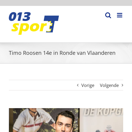
Ga
naar
inhoud
Timo Roosen 14e in Ronde van Vlaanderen
Vorige
Volgende
Bekijk
grotere
afbeelding