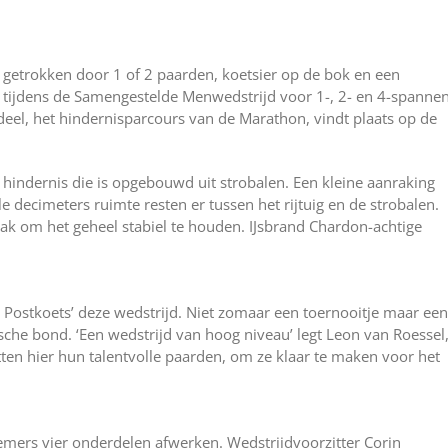
s getrokken door 1 of 2 paarden, koetsier op de bok en een
ag tijdens de Samengestelde Menwedstrijd voor 1-, 2- en 4-spanne
eel, het hindernisparcours van de Marathon, vindt plaats op de
 hindernis die is opgebouwd uit strobalen. Een kleine aanraking
e decimeters ruimte resten er tussen het rijtuig en de strobalen.
 bak om het geheel stabiel te houden. IJsbrand Chardon-achtige
 Postkoets’ deze wedstrijd. Niet zomaar een toernooitje maar een
sche bond. ‘Een wedstrijd van hoog niveau’ legt Leon van Roessel
stten hier hun talentvolle paarden, om ze klaar te maken voor het
nemers vier onderdelen afwerken. Wedstrijdvoorzitter Corin