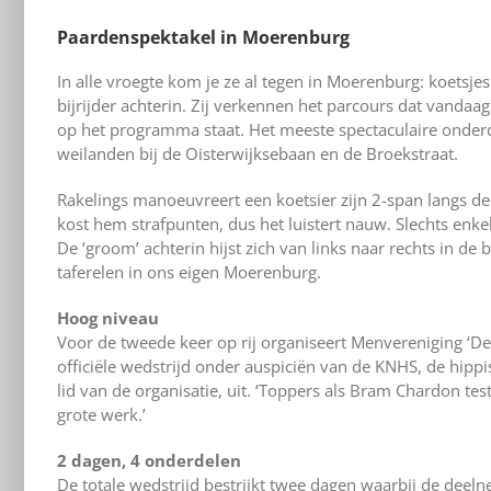
Paardenspektakel in Moerenburg
In alle vroegte kom je ze al tegen in Moerenburg: koetsje
bijrijder achterin. Zij verkennen het parcours dat vanda
op het programma staat. Het meeste spectaculaire onderd
weilanden bij de Oisterwijksebaan en de Broekstraat.
Rakelings manoeuvreert een koetsier zijn 2-span langs de
kost hem strafpunten, dus het luistert nauw. Slechts enkel
De ‘groom’ achterin hijst zich van links naar rechts in de
taferelen in ons eigen Moerenburg.
Hoog niveau
Voor de tweede keer op rij organiseert Menvereniging ‘De
officiële wedstrijd onder auspiciën van de KNHS, de hippi
lid van de organisatie, uit. ‘Toppers als Bram Chardon te
grote werk.’
2 dagen, 4 onderdelen
De totale wedstrijd bestrijkt twee dagen waarbij de deel