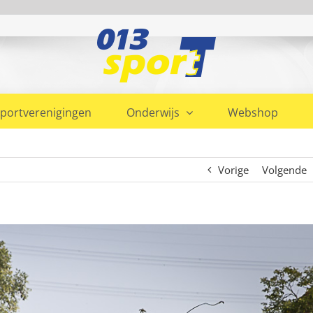
portverenigingen
Onderwijs
Webshop
Vorige
Volgende