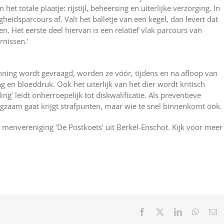
et totale plaatje: rijstijl, beheersing en uiterlijke verzorging. In
idsparcours af. Valt het balletje van een kegel, dan levert dat
. Het eerste deel hiervan is een relatief vlak parcours van
rnissen.’
ning wordt gevraagd, worden ze vóór, tijdens en na afloop van
g en bloeddruk. Ook het uiterlijk van het dier wordt kritisch
’ leidt onherroepelijk tot diskwalificatie. Als preventieve
ngzaam gaat krijgt strafpunten, maar wie te snel binnenkomt ook.
menvereniging ‘De Postkoets’ uit Berkel-Enschot. Kijk voor meer
Facebook
X
LinkedIn
WhatsA
E-
ma