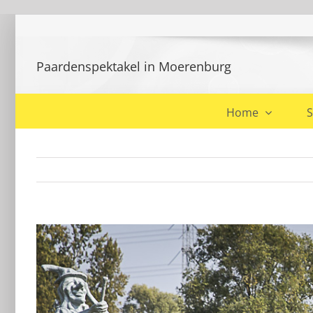
Ga
naar
inhoud
Paardenspektakel in Moerenburg
Home
S
Bekijk
grotere
afbeelding