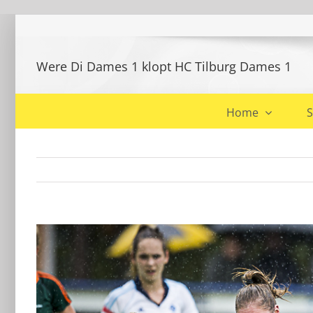
Ga
naar
inhoud
Were Di Dames 1 klopt HC Tilburg Dames 1
Home
S
Bekijk
grotere
afbeelding