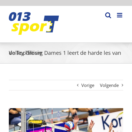
Ga
naar
inhoud
Volley Tilburg Dames 1 leert de harde les van de Topdivisie
Vorige
Volgende
Bekijk
grotere
afbeelding