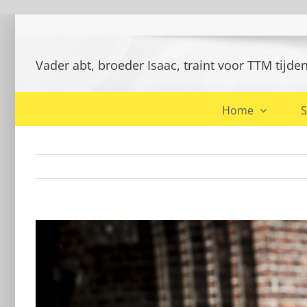
Ga
naar
inhoud
Vader abt, broeder Isaac, traint voor TTM tijd
Home
S
Bekijk
grotere
afbeelding