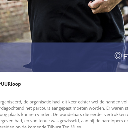
s PUURloop
ganiseerd, de organisatie had dit keer echter wel de handen vol
terdagochtend het parcours aangepast moeten worden. Er waren st
roog plaats kunnen vinden. De wandelaars die eerder vertrokken
 gegeven had, en van tenue was gewisseld, aan bij de hardlopers o
bereiden op de komende Tilburg Ten Miles.