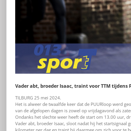
Vader abt, broeder Isaac, traint voor TTM tijden
TILBURG 25 mei 2024.
Het is alweer de twaalfde keer dat de PUURloop werd geor
van de afgelopen dagen is zowel op vrijdagavond als za
Ondanks het slechte weer heeft de start om 13.00 uur, d
Vader abt, broeder Isaac, sloot nadat hij het startsignaal
kilometer per dag en traint hij daarmee om zich voor te 