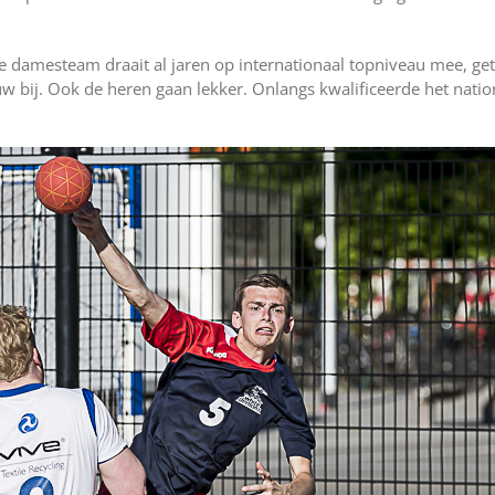
nale damesteam draait al jaren op internationaal topniveau mee, 
uw bij. Ook de heren gaan lekker. Onlangs kwalificeerde het nat