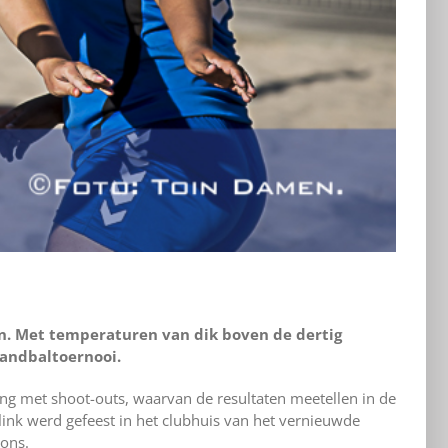
en. Met temperaturen van dik boven de dertig
handbaltoernooi.
ng met shoot-outs, waarvan de resultaten meetellen in de
link werd gefeest in het clubhuis van het vernieuwde
ons.