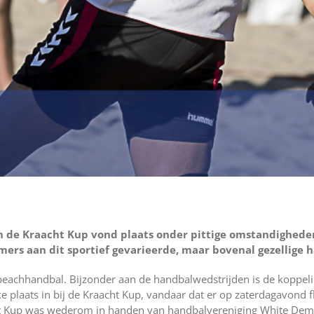
van de Kraacht Kup vond plaats onder pittige omstandighed
emers aan dit sportief gevarieerde, maar bovenal gezellige 
beachhandbal. Bijzonder aan de handbalwedstrijden is de koppeli
 plaats in bij de Kraacht Kup, vandaar dat er op zaterdagavond f
cht Kup was wederom in handen van handbalvereniging White Dem