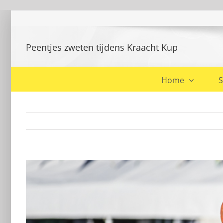
Ga
naar
inhoud
Peentjes zweten tijdens Kraacht Kup
Home
S
Bekijk
grotere
afbeelding