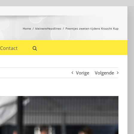
Home
kleinereHeadlines
Peentjes zweten tijdens Kraacht Kup
Contact
Vorige
Volgende