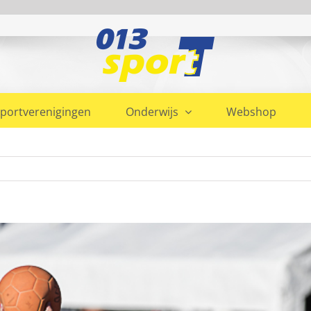
portverenigingen
Onderwijs
Webshop