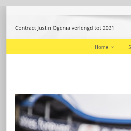
Ga
naar
inhoud
Contract Justin Ogenia verlengd tot 2021
Home
S
Bekijk
grotere
afbeelding