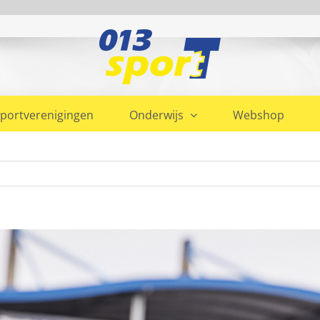
portverenigingen
Onderwijs
Webshop