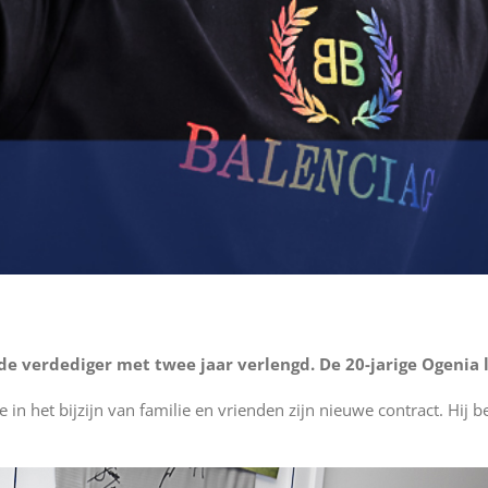
de verdediger met twee jaar verlengd. De 20-jarige Ogenia 
in het bijzijn van familie en vrienden zijn nieuwe contract. Hij b