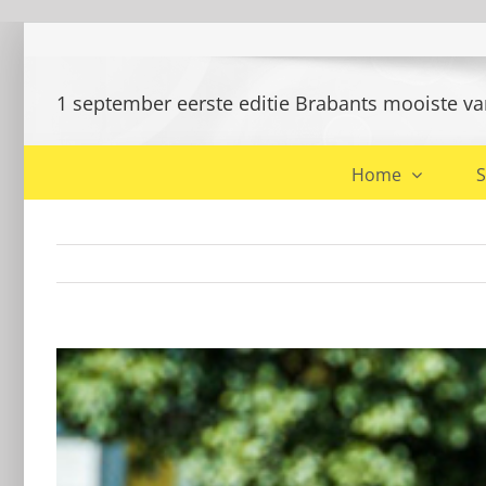
Ga
naar
inhoud
1 september eerste editie Brabants mooiste van
Home
S
Bekijk
grotere
afbeelding