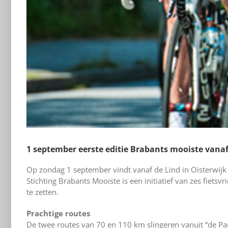
1 september eerste editie Brabants mooiste vanaf
Op zondag 1 september vindt vanaf de Lind in Oisterwijk 
Stichting Brabants Mooiste is een initiatief van zes fiet
te zetten.
Prachtige routes
De twee routes van 70 en 110 km slingeren vanuit “de Par