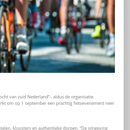
ocht van zuid Nederland”– aldus de organisatie.
ewerkt om op 1 september een prachtig fietsevenement neer
stelen, kloosters en authentieke dorpen. “De omgeving