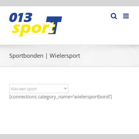
Ga
naar
inhoud
Sportbonden | Wielersport
[connections category_name=’wielersportbond’]