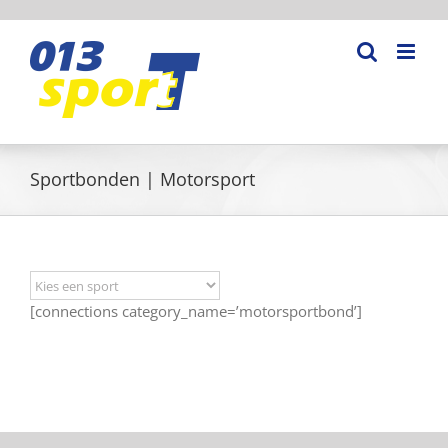
Ga
naar
inhoud
Sportbonden | Motorsport
[connections category_name=’motorsportbond’]