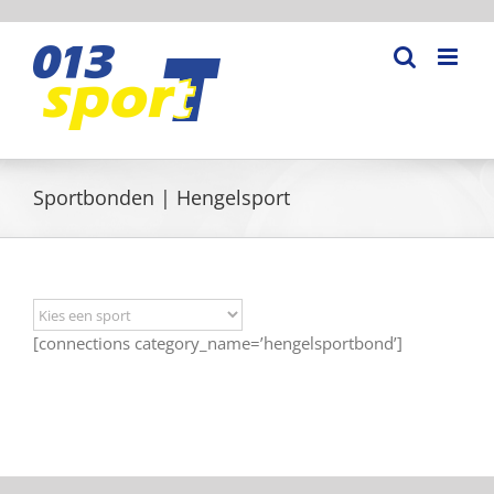
Ga
naar
inhoud
Sportbonden | Hengelsport
[connections category_name=’hengelsportbond’]