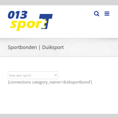
Ga
naar
inhoud
Sportbonden | Duiksport
[connections category_name=’duiksportbond’]