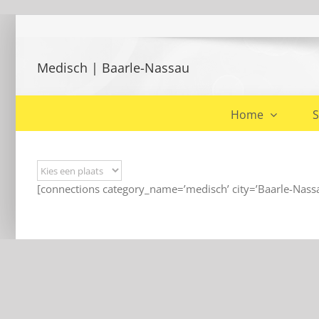
Ga
naar
inhoud
Medisch | Baarle-Nassau
Home
S
[connections category_name=’medisch’ city=’Baarle-Nassa