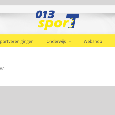
portverenigingen
Onderwijs
Webshop
u’]