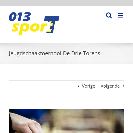
Ga
naar
inhoud
Jeugdschaaktoernooi De Drie Torens
Vorige
Volgende
Bekijk
grotere
afbeelding