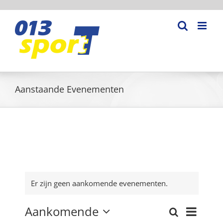
Ga
naar
inhoud
Aanstaande Evenementen
Er zijn geen aankomende evenementen.
Aankomende
Eveneme
Zoeken
Lijst
Evenementen
weergav