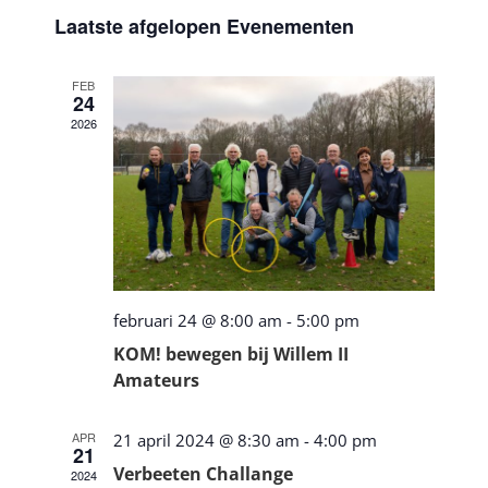
Selecteer
Zoeken
Laatste afgelopen Evenementen
navigatie
een
en
datum.
weergeven
FEB
24
navigatie
2026
februari 24 @ 8:00 am
-
5:00 pm
KOM! bewegen bij Willem II
Amateurs
APR
21 april 2024 @ 8:30 am
-
4:00 pm
21
Verbeeten Challange
2024