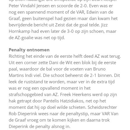
Peter Vindahl Jensen en scoorde de 2-0. Even was er
nog een spannend moment of de VAR, Edwin van de
Graaf, geen buitenspel had gezien maar dan kwam het
bevrijdende bericht uit Zeist dat de goal telde. Jizz
Hornkamp had even later de 3-0 op zijn schoen, maar
de AZ-goalie was net op tijd.
Penalty ontnomen
Richting het einde van de eerste helft deed AZ wat terug.
Uit een corner zette Dani de Wit een blok bij de eerste
paal, waardoor de bal voor de voeten van Bruno
Martins Indi viel. Die schoot beheerst de 2-1 binnen. Dit
leek de ruststand te worden, maar ver in de extra tijd
was er nog een opvallend moment in het
strafschopgebied van AZ. Freek Heerkens werd op zijn
hak getrapt door Pantelis Hatzidiakos, net op het
moment dat hij op doel wilde schieten. Scheidsrechter
Rob Dieperink wees naar de penaltystip, maar VAR Van
de Graaf vroeg om te komen kijken en daarna trok
Dieperink de penalty alsnog in.