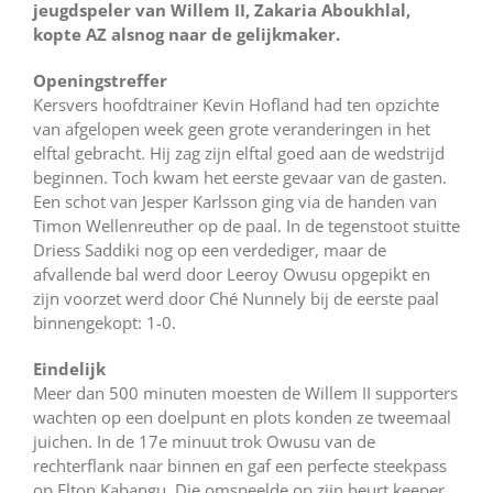
jeugdspeler van Willem II, Zakaria Aboukhlal,
kopte AZ alsnog naar de gelijkmaker.
Openingstreffer
Kersvers hoofdtrainer Kevin Hofland had ten opzichte
van afgelopen week geen grote veranderingen in het
elftal gebracht. Hij zag zijn elftal goed aan de wedstrijd
beginnen. Toch kwam het eerste gevaar van de gasten.
Een schot van Jesper Karlsson ging via de handen van
Timon Wellenreuther op de paal. In de tegenstoot stuitte
Driess Saddiki nog op een verdediger, maar de
afvallende bal werd door Leeroy Owusu opgepikt en
zijn voorzet werd door Ché Nunnely bij de eerste paal
binnengekopt: 1-0.
Eindelijk
Meer dan 500 minuten moesten de Willem II supporters
wachten op een doelpunt en plots konden ze tweemaal
juichen. In de 17e minuut trok Owusu van de
rechterflank naar binnen en gaf een perfecte steekpass
op Elton Kabangu. Die omspeelde op zijn beurt keeper