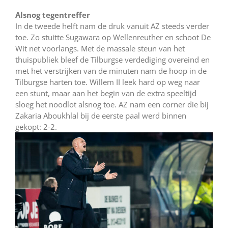
Alsnog tegentreffer
In de tweede helft nam de druk vanuit AZ steeds verder
toe. Zo stuitte Sugawara op Wellenreuther en schoot De
Wit net voorlangs. Met de massale steun van het
thuispubliek bleef de Tilburgse verdediging overeind en
met het verstrijken van de minuten nam de hoop in de
Tilburgse harten toe. Willem II leek hard op weg naar
een stunt, maar aan het begin van de extra speeltijd
sloeg het noodlot alsnog toe. AZ nam een corner die bij
Zakaria Aboukhlal bij de eerste paal werd binnen
gekopt: 2-2.