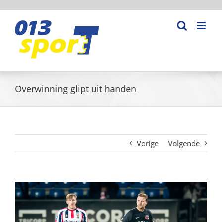
Ga
naar
inhoud
Overwinning glipt uit handen
Vorige
Volgende
Bekijk
grotere
afbeelding