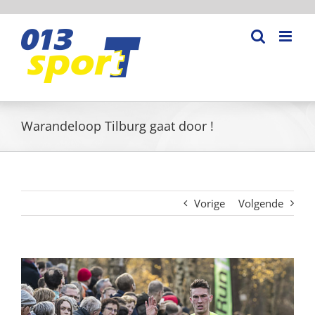
Ga
naar
inhoud
Warandeloop Tilburg gaat door !
Vorige
Volgende
Bekijk
grotere
afbeelding