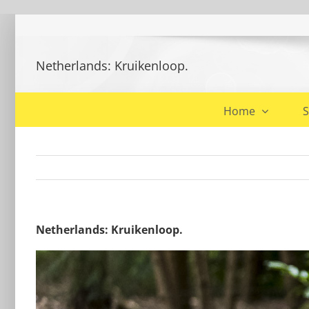
Ga
naar
inhoud
Netherlands: Kruikenloop.
Home
S
Netherlands: Kruikenloop.