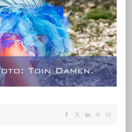
Facebook
X
LinkedIn
WhatsApp
E-
mail