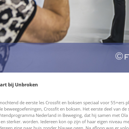
art bij Unbroken
ochtend de eerste les Crossfit en boksen speciaal voor 55+ers pl
e beweegoefeningen, Crossfit en boksen. Het eerste deel van de
chtendprogramma Nederland in Beweging, dat hij samen met Ola 
r en sterker. worden. Iedereen kon op zijn of haar eigen niveau
edereen ging naar huis zonder blauwe ogen. Na afloop was er volo