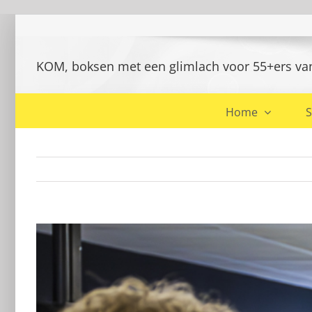
Ga
naar
inhoud
KOM, boksen met een glimlach voor 55+ers van
Home
S
Bekijk
grotere
afbeelding