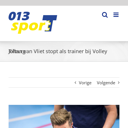
Ga
naar
inhoud
Johan van Vliet stopt als trainer bij Volley Tilburg
Vorige
Volgende
Bekijk
grotere
afbeelding