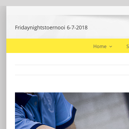
Ga
naar
inhoud
Fridaynightstoernooi 6-7-2018
Home
S
Bekijk
grotere
afbeelding