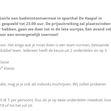
Goirle een badmintontoernooi in sporthal De Haspel in
 gespeeld tot 23.00 uur. De prijsuitreiking zal plaatsvinden
 hebben, gaan we door tot in de late uurtjes. Een avond vo
 voor een onvergetelijk toernooi!
nooi. Het enige wat je moet doen is een team vormen, bestaande
f dubbel team. Iedereen heeft de keuze uit 2 onderdelen en op 3
lasse
e
5
klasse
t, mag je je ook als individu inschrijven. Wij zullen proberen
10 (€ 5 per persoon). Dus als je op twee onderdelen meedoet, kos
8 of tot het vol zit.