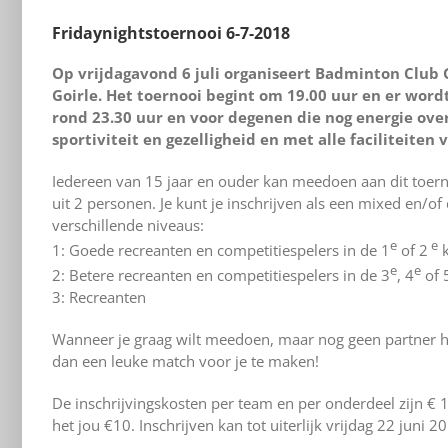
Fridaynightstoernooi 6-7-2018
Op vrijdagavond 6 juli organiseert Badminton Club 
Goirle. Het toernooi begint om 19.00 uur en er wordt
rond 23.30 uur en voor degenen die nog energie over
sportiviteit en gezelligheid en met alle faciliteiten
Iedereen van 15 jaar en ouder kan meedoen aan dit toer
uit 2 personen. Je kunt je inschrijven als een mixed en/o
verschillende niveaus:
e
e
1: Goede recreanten en competitiespelers in de 1
of 2
k
e
e
2: Betere recreanten en competitiespelers in de 3
, 4
of 
3: Recreanten
Wanneer je graag wilt meedoen, maar nog geen partner heb
dan een leuke match voor je te maken!
De inschrijvingskosten per team en per onderdeel zijn € 
het jou €10. Inschrijven kan tot uiterlijk vrijdag 22 juni 201