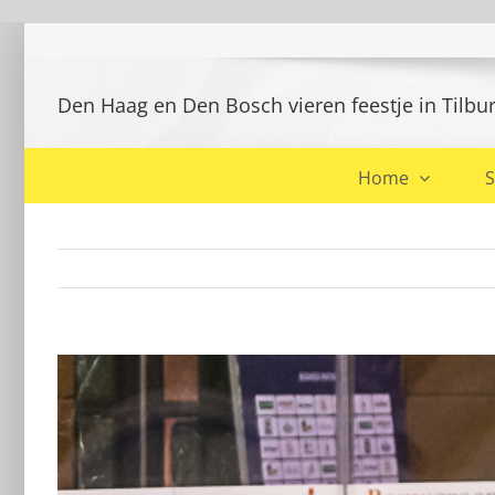
Ga
naar
inhoud
Den Haag en Den Bosch vieren feestje in Tilbu
Home
S
Bekijk
grotere
afbeelding