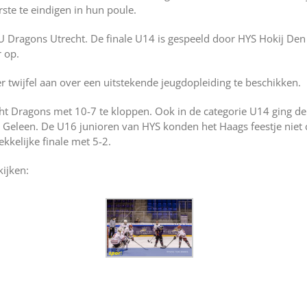
ste te eindigen in hun poule.
CU Dragons Utrecht. De finale U14 is gespeeld door HYS Hokij D
 op.
er twijfel aan over een uitstekende jeugdopleiding te beschikken.
t Dragons met 10-7 te kloppen. Ook in de categorie U14 ging d
t Geleen. De U16 junioren van HYS konden het Haags feestje ni
kelijke finale met 5-2.
kijken: