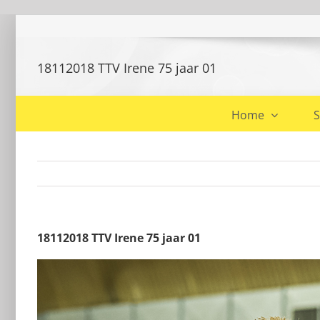
Ga
naar
inhoud
18112018 TTV Irene 75 jaar 01
Home
S
18112018 TTV Irene 75 jaar 01