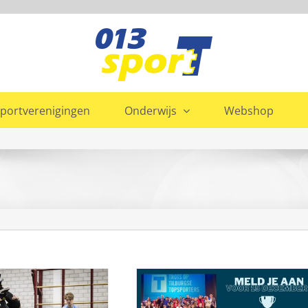
portverenigingen
Onderwijs
Webshop