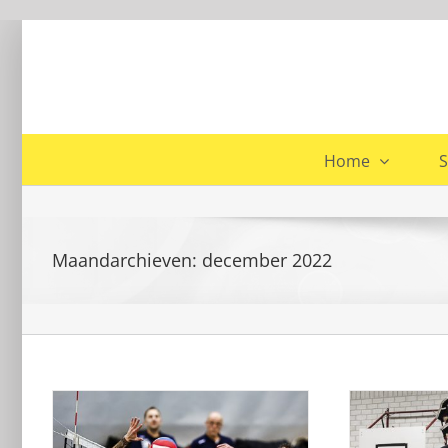
Ga
naar
inhoud
Home
S
Maandarchieven:
december 2022