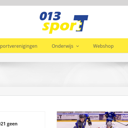
portverenigingen
Onderwijs
Webshop
021 geen