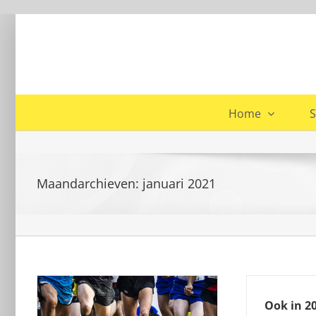
Ga
naar
inhoud
Home
S
Maandarchieven:
januari 2021
Ook in 2