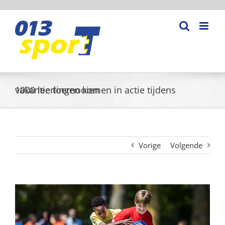
Ga
naar
inhoud
1000 leerlingen komen in actie tijdens vakantie toernooien
Vorige
Volgende
Bekijk
grotere
afbeelding