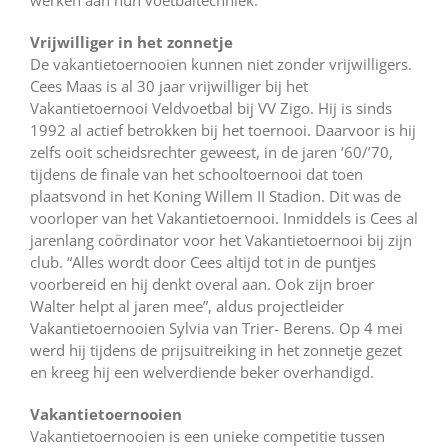
werken aan hun voetbaltechniek.
Vrijwilliger in het zonnetje
De vakantietoernooien kunnen niet zonder vrijwilligers.
Cees Maas is al 30 jaar vrijwilliger bij het
Vakantietoernooi Veldvoetbal bij VV Zigo. Hij is sinds
1992 al actief betrokken bij het toernooi. Daarvoor is hij
zelfs ooit scheidsrechter geweest, in de jaren ’60/’70,
tijdens de finale van het schooltoernooi dat toen
plaatsvond in het Koning Willem II Stadion. Dit was de
voorloper van het Vakantietoernooi. Inmiddels is Cees al
jarenlang coördinator voor het Vakantietoernooi bij zijn
club. “Alles wordt door Cees altijd tot in de puntjes
voorbereid en hij denkt overal aan. Ook zijn broer
Walter helpt al jaren mee”, aldus projectleider
Vakantietoernooien Sylvia van Trier- Berens. Op 4 mei
werd hij tijdens de prijsuitreiking in het zonnetje gezet
en kreeg hij een welverdiende beker overhandigd.
Vakantietoernooien
Vakantietoernooien is een unieke competitie tussen